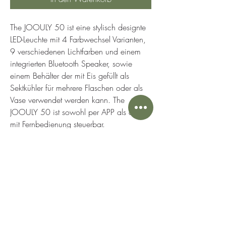
The JOOULY 50 ist eine stylisch designte 
LED-Leuchte mit 4 Farbwechsel Varianten, 
9 verschiedenen Lichtfarben und einem 
integrierten Bluetooth Speaker, sowie 
einem Behälter der mit Eis gefüllt als 
Sektkühler für mehrere Flaschen oder als 
Vase verwendet werden kann. The 
JOOULY 50 ist sowohl per APP als auch 
mit Fernbedienung steuerbar.
- Höhe 50 cm
- 4 verschiedene Farbwechsel Varianten 
per Fernbedienung oder APP wählbar
- 9 unterschiedliche Lichtfarben, 
akkubetrieben, dimmbar und kabellos
- Bluetooth-SYNC-Funktion (Verbinden 
mehrerer JOOULY/JOOULY LTD Modell 