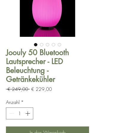
Joouly 50 Bluetooth
Lautsprecher - LED
Beleuchtung -
Getränkekühler
Standardpreis
Sale-
 € 249,00 
€ 229,00
Preis
Anzahl
*
In den Warenkorb